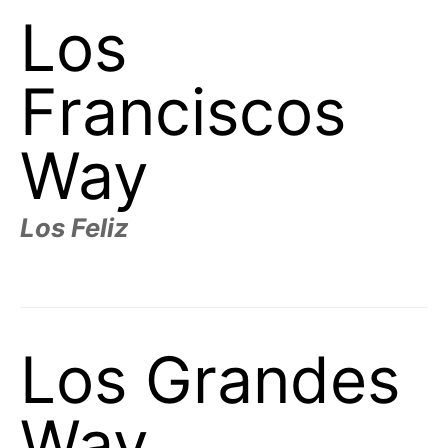
t
Los
h
e
i
r
m
Franciscos
e
a
n
i
Way
n
g
s
Los Feliz
Los Grandes
Way