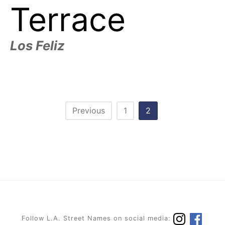
Terrace
Los Feliz
Posts
Previous
1
2
pagination
Follow L.A. Street Names on social media: